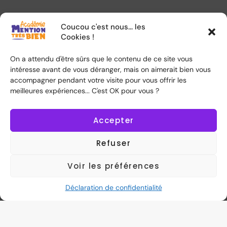
Coucou c'est nous... les
Restez confiant
Cookies !
Enfin, ayez confiance en vous et en vos
On a attendu d'être sûrs que le contenu de ce site vous
capacités. Rappelez-vous que vous avez
intéresse avant de vous déranger, mais on aimerait bien vous
travaillé dur pour vous préparer et que vous
accompagner pendant votre visite pour vous offrir les
êtes prêt à relever ce défi. Visualisez votre
meilleures expériences... C'est OK pour vous ?
réussite et adoptez une attitude positive pour
aborder vos examens avec assurance.
Accepter
Refuser
En suivant ces 8 conseils infaillibles, vous serez
bien préparé pour réussir brillamment vos
Voir les préférences
examens.
En suivant ces conseils éprouvés, vous
avez maintenant toutes les clés en main pour
Déclaration de confidentialité
aborder vos examens avec confiance et
détermination.
Restez concentré, restez positif et donnez le